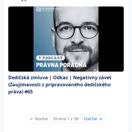
Dedičská zmluva | Odkaz | Negatívny závet
(Zaujímavosti z pripravovaného dedičského
práva) #65
←
Novšie
Strana 1 z 36
Staršie
→