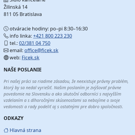
Žilinská 14
811 05 Bratislava
otváracie hodiny: po–pi 8:30–16:30
info linka:
+421 800 223 230
tel.:
02/381 04 750
email:
office@ficek.sk
web:
Ficek.sk
NAŠE POSLANIE
Pri našej práci sa riadime zásadou, že neexistuje právny problém,
ktorý by sa nedal vyriešiť. Našim poslaním je zvýšovať právne
povedomie na Slovensku a ako skutoční odborníci s najvyšším
vzdelaním a s dlhoročnými skúsenosťami sa nebojíme o svoje
vedomosti a rady podeliť aj s ostatnými pre dobro spoločnosti.
ODKAZY
Hlavná strana