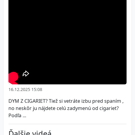
16.12.2025 15:08
DYM Z CIGARIET? Tiež si vetráte izbu pred spaním ,
no neskôr ju nájdete celú zadymenú od cigariet?
Podľa ...
Ďalšie videá