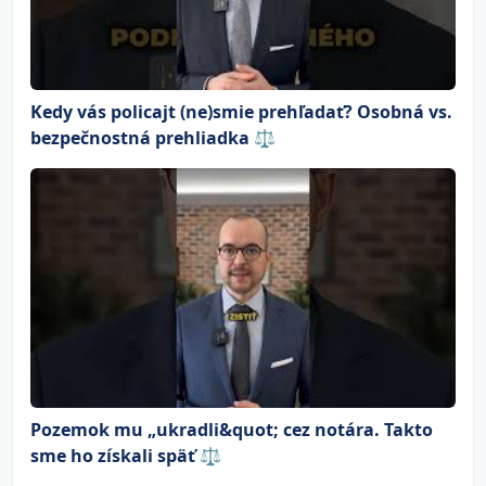
Kedy vás policajt (ne)smie prehľadať? Osobná vs.
bezpečnostná prehliadka ⚖️
Pozemok mu „ukradli&quot; cez notára. Takto
sme ho získali späť ⚖️