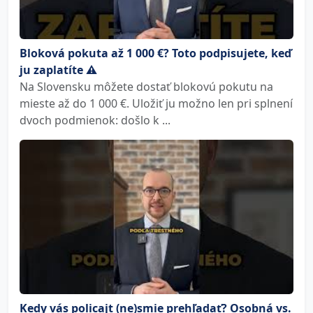
Bloková pokuta až 1 000 €? Toto podpisujete, keď
ju zaplatíte ⚠️
Na Slovensku môžete dostať blokovú pokutu na
mieste až do 1 000 €. Uložiť ju možno len pri splnení
dvoch podmienok: došlo k ...
Kedy vás policajt (ne)smie prehľadať? Osobná vs.