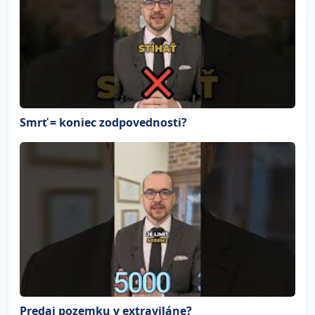
Smrť = koniec zodpovednosti?
Predaj pozemku v extraviláne?