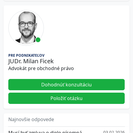
PRE PODNIKATEĽOV
JUDr. Milan Ficek
Advokát pre obchodné právo
Dohodnúť konzultáciu
Položiť otázku
Najnovšie odpovede
Musí byť zmluva o dielo písomná
03.02.2026