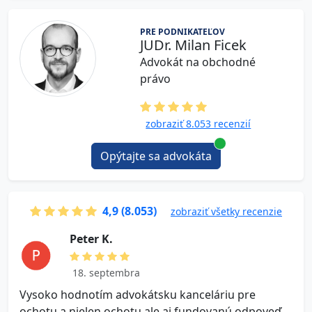
PRE PODNIKATEĽOV
JUDr. Milan Ficek
Advokát na obchodné
právo
zobraziť 8.053 recenzií
Opýtajte sa advokáta
4,9 (8.053)
zobraziť všetky recenzie
P e t e r K.
18. septembra
Vysoko hodnotím advokátsku kanceláriu pre
V
ochotu a nielen ochotu ale aj fundovanú odpoveď