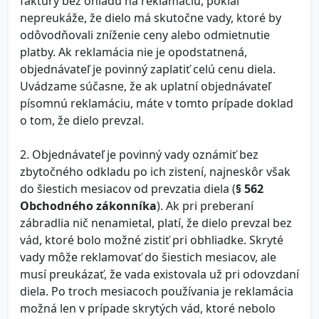
faktúry bez ohľadu na reklamáciu, pokiaľ
nepreukáže, že dielo má skutočne vady, ktoré by
odôvodňovali zníženie ceny alebo odmietnutie
platby. Ak reklamácia nie je opodstatnená,
objednávateľ je povinný zaplatiť celú cenu diela.
Uvádzame súčasne, že ak uplatní objednávateľ
písomnú reklamáciu, máte v tomto prípade doklad
o tom, že dielo prevzal.
2. Objednávateľ je povinný vady oznámiť bez
zbytočného odkladu po ich zistení, najneskôr však
do šiestich mesiacov od prevzatia diela (
§ 562
Obchodného zákonníka
). Ak pri preberaní
zábradlia nič nenamietal, platí, že dielo prevzal bez
vád, ktoré bolo možné zistiť pri obhliadke. Skryté
vady môže reklamovať do šiestich mesiacov, ale
musí preukázať, že vada existovala už pri odovzdaní
diela. Po troch mesiacoch používania je reklamácia
možná len v prípade skrytých vád, ktoré nebolo