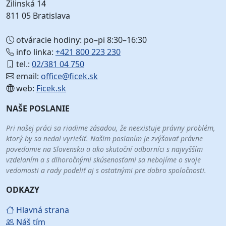
Žilinská 14
811 05 Bratislava
otváracie hodiny: po–pi 8:30–16:30
info linka:
+421 800 223 230
tel.:
02/381 04 750
email:
office@ficek.sk
web:
Ficek.sk
NAŠE POSLANIE
Pri našej práci sa riadime zásadou, že neexistuje právny problém,
ktorý by sa nedal vyriešiť. Našim poslaním je zvýšovať právne
povedomie na Slovensku a ako skutoční odborníci s najvyšším
vzdelaním a s dlhoročnými skúsenosťami sa nebojíme o svoje
vedomosti a rady podeliť aj s ostatnými pre dobro spoločnosti.
ODKAZY
Hlavná strana
Náš tím