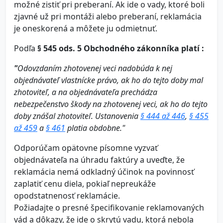
možné zistiť pri preberaní. Ak ide o vady, ktoré boli
zjavné už pri montáži alebo preberaní, reklamácia
je oneskorená a môžete ju odmietnuť.
Podľa
§ 545 ods. 5 Obchodného zákonníka platí :
"
Odovzdaním zhotovenej veci nadobúda k nej
objednávateľ vlastnícke právo, ak ho do tejto doby mal
zhotoviteľ, a na objednávateľa prechádza
nebezpečenstvo škody na zhotovenej veci, ak ho do tejto
doby znášal zhotoviteľ. Ustanovenia
§ 444 až 446
,
§ 455
až 459
a
§ 461
platia obdobne."
Odporúčam opätovne písomne vyzvať
objednávateľa na úhradu faktúry a uveďte, že
reklamácia nemá odkladný účinok na povinnosť
zaplatiť cenu diela, pokiaľ nepreukáže
opodstatnenosť reklamácie.
Požiadajte o presné špecifikovanie reklamovaných
vád a dôkazy, že ide o skrytú vadu, ktorá nebola