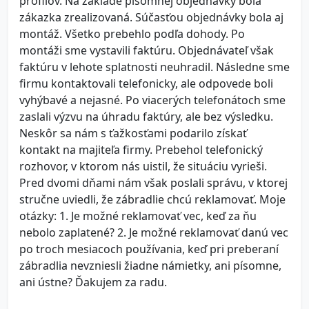
profilov. Na základe písomnej objednávky bola
zákazka zrealizovaná. Súčasťou objednávky bola aj
montáž. Všetko prebehlo podľa dohody. Po
montáži sme vystavili faktúru. Objednávateľ však
faktúru v lehote splatnosti neuhradil. Následne sme
firmu kontaktovali telefonicky, ale odpovede boli
vyhýbavé a nejasné. Po viacerých telefonátoch sme
zaslali výzvu na úhradu faktúry, ale bez výsledku.
Neskôr sa nám s ťažkosťami podarilo získať
kontakt na majiteľa firmy. Prebehol telefonický
rozhovor, v ktorom nás uistil, že situáciu vyrieši.
Pred dvomi dňami nám však poslali správu, v ktorej
stručne uviedli, že zábradlie chcú reklamovať. Moje
otázky: 1. Je možné reklamovať vec, keď za ňu
nebolo zaplatené? 2. Je možné reklamovať danú vec
po troch mesiacoch používania, keď pri preberaní
zábradlia nevzniesli žiadne námietky, ani písomne,
ani ústne? Ďakujem za radu.