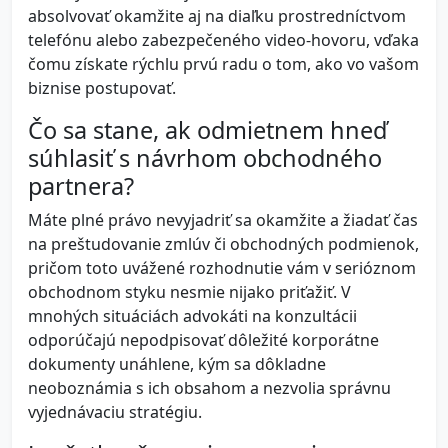
absolvovať okamžite aj na diaľku prostredníctvom
telefónu alebo zabezpečeného video-hovoru, vďaka
čomu získate rýchlu prvú radu o tom, ako vo vašom
biznise postupovať.
Čo sa stane, ak odmietnem hneď
súhlasiť s návrhom obchodného
partnera?
Máte plné právo nevyjadriť sa okamžite a žiadať čas
na preštudovanie zmlúv či obchodných podmienok,
pričom toto uvážené rozhodnutie vám v serióznom
obchodnom styku nesmie nijako priťažiť. V
mnohých situáciách advokáti na konzultácii
odporúčajú nepodpisovať dôležité korporátne
dokumenty unáhlene, kým sa dôkladne
neoboznámia s ich obsahom a nezvolia správnu
vyjednávaciu stratégiu.