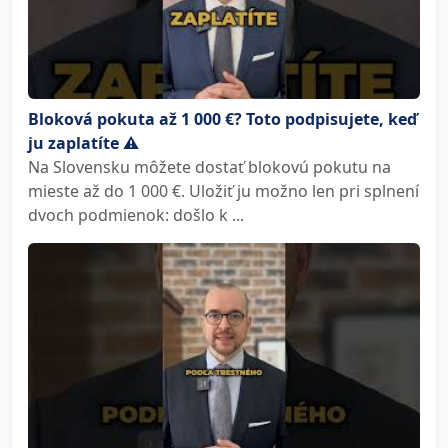
Bloková pokuta až 1 000 €? Toto podpisujete, keď
ju zaplatíte ⚠️
Na Slovensku môžete dostať blokovú pokutu na
mieste až do 1 000 €. Uložiť ju možno len pri splnení
dvoch podmienok: došlo k ...