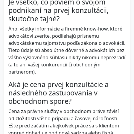
Je všetko, čo poviem o svojom
podnikaní na prvej konzultácii,
skutočne tajné?
Áno, všetky informácie a firemné know-how, ktoré
advokátovi zveríte, podliehajú prísnemu
advokátskemu tajomstvu podľa zákona o advokácii.
Tieto údaje sú absolútne dôverné a advokát ich bez
vášho výslovného súhlasu nikdy nikomu neprezradí
(a to ani vašej konkurencii či obchodným
partnerom).
Aká je cena prvej konzultácie a
následného zastupovania v
obchodnom spore?
Cena za právne služby v obchodnom práve závisí
od zložitosti vášho prípadu a časovej náročnosti.
Ešte pred začatím akejkoľvek práce sa s klientom
vopred dohaduje hodinová sadzba alebo fixná