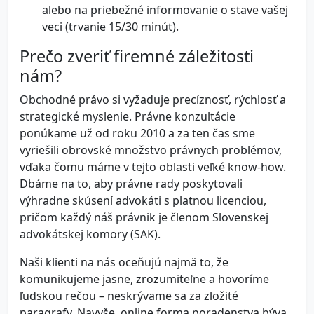
alebo na priebežné informovanie o stave vašej
veci (trvanie 15/30 minút).
Prečo zveriť firemné záležitosti
nám?
Obchodné právo si vyžaduje precíznosť, rýchlosť a
strategické myslenie. Právne konzultácie
ponúkame už od roku 2010 a za ten čas sme
vyriešili obrovské množstvo právnych problémov,
vďaka čomu máme v tejto oblasti veľké know-how.
Dbáme na to, aby právne rady poskytovali
výhradne skúsení advokáti s platnou licenciou,
pričom každý náš právnik je členom Slovenskej
advokátskej komory (SAK).
Naši klienti na nás oceňujú najmä to, že
komunikujeme jasne, zrozumiteľne a hovoríme
ľudskou rečou – neskrývame sa za zložité
paragrafy. Navyše, online forma poradenstva býva