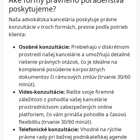
Aké formy právneho poradenstva
poskytujeme?
Naša advokátska kancelária poskytuje právne
konzultácie v troch formách, presne podľa potrieb
klienta:
Osobné konzultácie:
Prebiehajú v diskrétnom
prostredí našej kancelárie a umožňujú detailné
riešenie právnych otázok, čo je ideálne na
komplexné posúdenie korporátnych
dokumentov či rámcových zmlúv (trvanie 30/60
minút).
Video-konzultácie:
Riešte svoje firemné
záležitosti z pohodlia vašej kancelárie
prostredníctvom zabezpečených online
platforiem, čo vám prináša pohodlie a časovú
flexibilitu (trvanie 30/60 minút).
Telefonické konzultácie:
Vhodné na rýchle
právne rady pri bežnej podnikateľskej agende