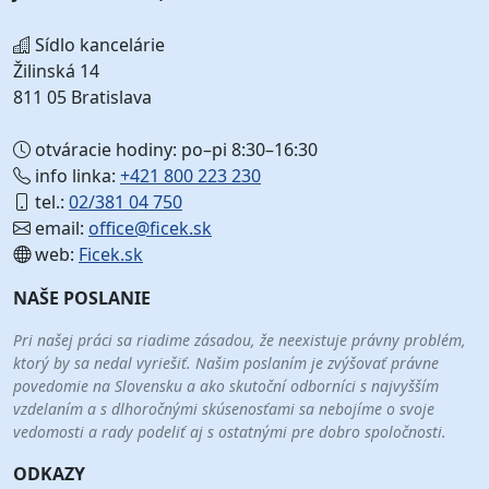
Sídlo kancelárie
Žilinská 14
811 05 Bratislava
otváracie hodiny: po–pi 8:30–16:30
info linka:
+421 800 223 230
tel.:
02/381 04 750
email:
office@ficek.sk
web:
Ficek.sk
NAŠE POSLANIE
Pri našej práci sa riadime zásadou, že neexistuje právny problém,
ktorý by sa nedal vyriešiť. Našim poslaním je zvýšovať právne
povedomie na Slovensku a ako skutoční odborníci s najvyšším
vzdelaním a s dlhoročnými skúsenosťami sa nebojíme o svoje
vedomosti a rady podeliť aj s ostatnými pre dobro spoločnosti.
ODKAZY