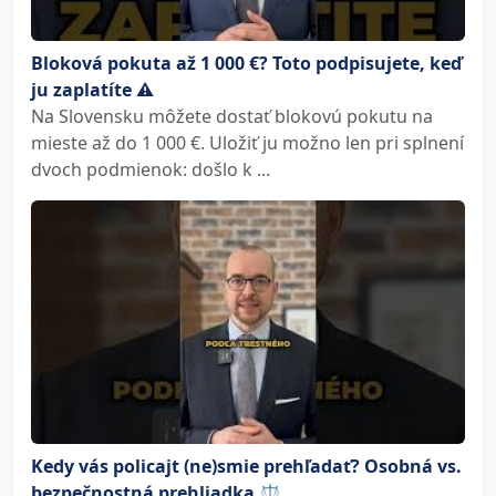
Bloková pokuta až 1 000 €? Toto podpisujete, keď
ju zaplatíte ⚠️
Na Slovensku môžete dostať blokovú pokutu na
mieste až do 1 000 €. Uložiť ju možno len pri splnení
dvoch podmienok: došlo k ...
Kedy vás policajt (ne)smie prehľadať? Osobná vs.
bezpečnostná prehliadka ⚖️