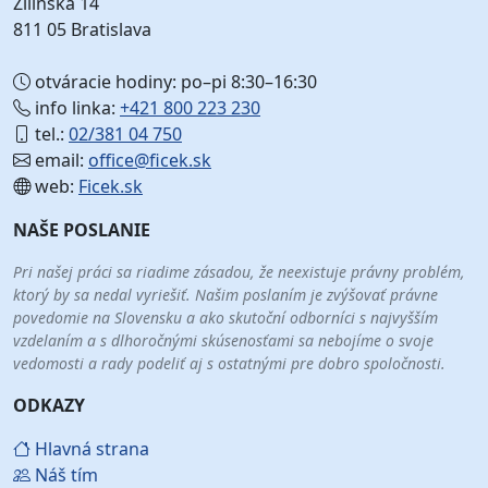
Žilinská 14
811 05 Bratislava
otváracie hodiny: po–pi 8:30–16:30
info linka:
+421 800 223 230
tel.:
02/381 04 750
email:
office@ficek.sk
web:
Ficek.sk
NAŠE POSLANIE
Pri našej práci sa riadime zásadou, že neexistuje právny problém,
ktorý by sa nedal vyriešiť. Našim poslaním je zvýšovať právne
povedomie na Slovensku a ako skutoční odborníci s najvyšším
vzdelaním a s dlhoročnými skúsenosťami sa nebojíme o svoje
vedomosti a rady podeliť aj s ostatnými pre dobro spoločnosti.
ODKAZY
Hlavná strana
Náš tím