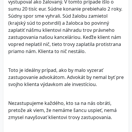
vystupoval ako žalovaný. V tomto prípade išlo o
sumu 20 tisíc eur. Súdne konanie prebiehalo 2 roky.
Súdny spor sme vyhrali. Súd žalobu zamietol
(krajský súd to potvrdil) a žalobca bo povinný
zaplatiť nášmu klientovi náhradu trov právneho
zastupovania našou kanceláriou. Keďže klient nám
vopred neplatil nič, tieto trovy zaplatila protistrana
priamo nám. Klienta to nič nestálo.
Toto je ideálny prípad, ako by malo vyzerať
zastupovanie advokátom. Advokát by nemal byť pre
svojho klienta výdavkom ale investíciou.
Nezastupujeme každého, kto sa na nás obráti,
pretože ak viem, že nemáme šancu uspieť, nemá
zmysel navyšovať klientovi trovy zastupovania.