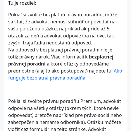
Tu je rozdiel:
Pokiaľ si zvolíte bezplatnú právnu poradňu, môže
sa stať, že advokát nemusí stihnúť odpovedať na
vašu položenú otázku, napríklad ak príde až 5
otázok za deň a advokát odpovie iba na dve, tak
zvyšní traja ľudia nedostanú odpoveď.
Na odpoveď v bezplatnej právnej poradni nie je
totiž právny nárok. Viac informácii k
bezplatnej
právnej poradni
a ktoré otázky odpovedáme
prednostne (a aj to ako postupovať) nájdete tu:
Ako
funguje bezplatná právna poradňa
.
Pokiaľ si zvolíte právnu poradňu Premium, advokát
odpovie na všetky otázky (okrem tých, ktoré nevie
odpovedať, pretože napríklad pre právo sociálneho
zabezpečenia nemáme odborníka). Otázku môžete
vložiť cez formulár na tejto stránke. Advokát