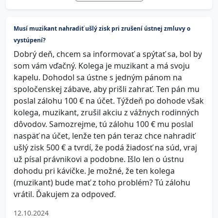
Musí muzikant nahradiť ušlý zisk pri zrušení ústnej zmluvy o
vystúpení?
Dobrý deň, chcem sa informovať a spýtať sa, bol by
som vám vďačný. Kolega je muzikant a má svoju
kapelu. Dohodol sa ústne s jedným pánom na
spoločenskej zábave, aby prišli zahrať. Ten pán mu
poslal zálohu 100 € na účet. Týždeň po dohode však
kolega, muzikant, zrušil akciu z vážnych rodinných
dôvodov. Samozrejme, tú zálohu 100 € mu poslal
naspäť na účet, lenže ten pán teraz chce nahradiť
ušlý zisk 500 € a tvrdí, že podá žiadosť na súd, vraj
už písal právnikovi a podobne. Išlo len o ústnu
dohodu pri kávičke. Je možné, že ten kolega
(muzikant) bude mať z toho problém? Tú zálohu
vrátil. Ďakujem za odpoveď.
12.10.2024