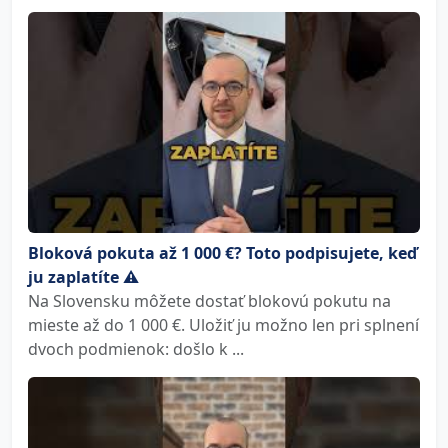
Bloková pokuta až 1 000 €? Toto podpisujete, keď
ju zaplatíte ⚠️
Na Slovensku môžete dostať blokovú pokutu na
mieste až do 1 000 €. Uložiť ju možno len pri splnení
dvoch podmienok: došlo k ...