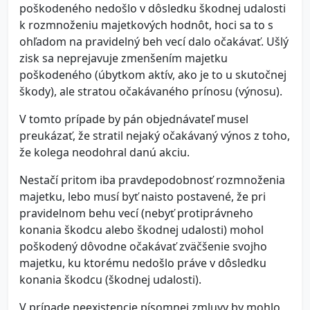
poškodeného nedošlo v dôsledku škodnej udalosti
k rozmnoženiu majetkových hodnôt, hoci sa to s
ohľadom na pravidelný beh vecí dalo očakávať. Ušlý
zisk sa neprejavuje zmenšením majetku
poškodeného (úbytkom aktív, ako je to u skutočnej
škody), ale stratou očakávaného prínosu (výnosu).
V tomto prípade by pán objednávateľ musel
preukázať, že stratil nejaký očakávaný výnos z toho,
že kolega neodohral danú akciu.
Nestačí pritom iba pravdepodobnosť rozmnoženia
majetku, lebo musí byť naisto postavené, že pri
pravidelnom behu vecí (nebyť protiprávneho
konania škodcu alebo škodnej udalosti) mohol
poškodený dôvodne očakávať zväčšenie svojho
majetku, ku ktorému nedošlo práve v dôsledku
konania škodcu (škodnej udalosti).
V prípade neexistencie písomnej zmluvy by mohlo