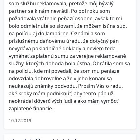
som službu reklamovala, pretože môj bývalý
partner sa k nám nevrátil. Po pol roku som
požadovala vrátenie peňazí osobne, avšak to mi
bolo odmietnuté so slovami, že môžem ísť na súd,
na políciu aj do lampárne. Oznámila som
príslušnému daňovému úradu, že dotyčný pán
nevydáva pokladničné doklady a neviem teda
vymáhať zaplatenú sumu za verejne reklamované
služby, ktorých dohoda bola ústna. Obrátila som sa
na políciu, kde mi povedali, že som mu peniaze
odovzdala dobrovoľne a že v jeho konaní sa
neukazujú známky podvodu. Prosím Vás o radu,
aké kroky mám podniknúť, aby tento pán už
neokrádal dôverčivých ľudí a ako mám vymôcť
zaplatené financie.
10.12.2019