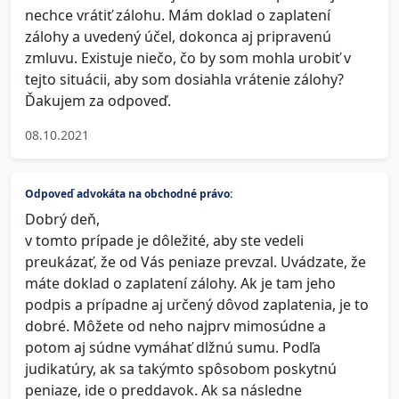
nechce vrátiť zálohu. Mám doklad o zaplatení
zálohy a uvedený účel, dokonca aj pripravenú
zmluvu. Existuje niečo, čo by som mohla urobiť v
tejto situácii, aby som dosiahla vrátenie zálohy?
Ďakujem za odpoveď.
08.10.2021
Odpoveď advokáta na obchodné právo:
Dobrý deň,
v tomto prípade je dôležité, aby ste vedeli
preukázať, že od Vás peniaze prevzal. Uvádzate, že
máte doklad o zaplatení zálohy. Ak je tam jeho
podpis a prípadne aj určený dôvod zaplatenia, je to
dobré. Môžete od neho najprv mimosúdne a
potom aj súdne vymáhať dlžnú sumu. Podľa
judikatúry, ak sa takýmto spôsobom poskytnú
peniaze, ide o preddavok. Ak sa následne