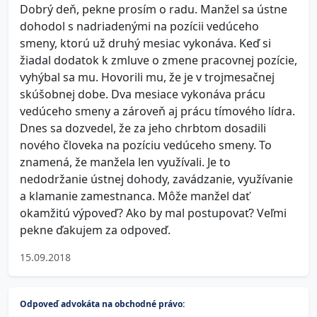
Dobrý deň, pekne prosím o radu. Manžel sa ústne
dohodol s nadriadenými na pozícii vedúceho
smeny, ktorú už druhý mesiac vykonáva. Keď si
žiadal dodatok k zmluve o zmene pracovnej pozície,
vyhýbal sa mu. Hovorili mu, že je v trojmesačnej
skúšobnej dobe. Dva mesiace vykonáva prácu
vedúceho smeny a zároveň aj prácu tímového lídra.
Dnes sa dozvedel, že za jeho chrbtom dosadili
nového človeka na pozíciu vedúceho smeny. To
znamená, že manžela len využívali. Je to
nedodržanie ústnej dohody, zavádzanie, využívanie
a klamanie zamestnanca. Môže manžel dať
okamžitú výpoveď? Ako by mal postupovať? Veľmi
pekne ďakujem za odpoveď.
15.09.2018
Odpoveď advokáta na obchodné právo: