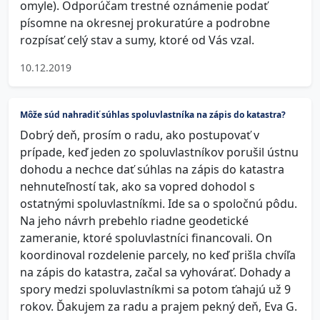
omyle). Odporúčam trestné oznámenie podať
písomne na okresnej prokuratúre a podrobne
rozpísať celý stav a sumy, ktoré od Vás vzal.
10.12.2019
Môže súd nahradiť súhlas spoluvlastníka na zápis do katastra?
Dobrý deň, prosím o radu, ako postupovať v
prípade, keď jeden zo spoluvlastníkov porušil ústnu
dohodu a nechce dať súhlas na zápis do katastra
nehnuteľností tak, ako sa vopred dohodol s
ostatnými spoluvlastníkmi. Ide sa o spoločnú pôdu.
Na jeho návrh prebehlo riadne geodetické
zameranie, ktoré spoluvlastníci financovali. On
koordinoval rozdelenie parcely, no keď prišla chvíľa
na zápis do katastra, začal sa vyhovárať. Dohady a
spory medzi spoluvlastníkmi sa potom ťahajú už 9
rokov. Ďakujem za radu a prajem pekný deň, Eva G.