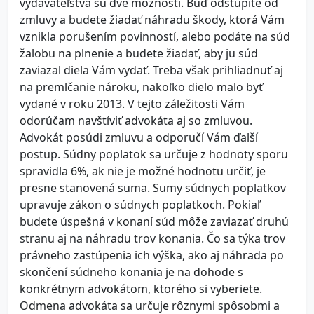
vydavateľstva sú dve možnosti. Buď odstúpite od
zmluvy a budete žiadať náhradu škody, ktorá Vám
vznikla porušením povinností, alebo podáte na súd
žalobu na plnenie a budete žiadať, aby ju súd
zaviazal diela Vám vydať. Treba však prihliadnuť aj
na premlčanie nároku, nakoľko dielo malo byť
vydané v roku 2013. V tejto záležitosti Vám
odorúčam navštíviť advokáta aj so zmluvou.
Advokát posúdi zmluvu a odporučí Vám ďalší
postup. Súdny poplatok sa určuje z hodnoty sporu
spravidla 6%, ak nie je možné hodnotu určiť, je
presne stanovená suma. Sumy súdnych poplatkov
upravuje zákon o súdnych poplatkoch. Pokiaľ
budete úspešná v konaní súd môže zaviazať druhú
stranu aj na náhradu trov konania. Čo sa týka trov
právneho zastúpenia ich výška, ako aj náhrada po
skončení súdneho konania je na dohode s
konkrétnym advokátom, ktorého si vyberiete.
Odmena advokáta sa určuje rôznymi spôsobmi a