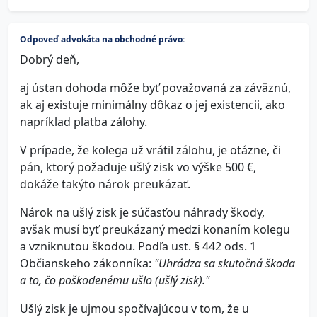
Odpoveď advokáta na obchodné právo:
Dobrý deň,
aj ústan dohoda môže byť považovaná za záväznú,
ak aj existuje minimálny dôkaz o jej existencii, ako
napríklad platba zálohy.
V prípade, že kolega už vrátil zálohu, je otázne, či
pán, ktorý požaduje ušlý zisk vo výške 500 €,
dokáže takýto nárok preukázať.
Nárok na ušlý zisk je súčasťou náhrady škody,
avšak musí byť preukázaný medzi konaním kolegu
a vzniknutou škodou. Podľa ust. § 442 ods. 1
Občianskeho zákonníka:
"Uhrádza sa skutočná škoda
a to, čo poškodenému ušlo (ušlý zisk)."
Ušlý zisk je ujmou spočívajúcou v tom, že u