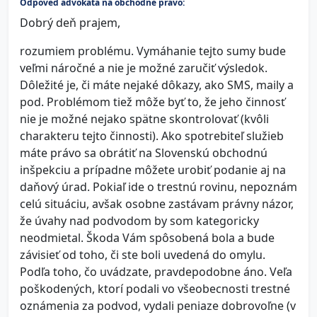
Odpoveď advokáta na obchodné právo:
Dobrý deň prajem,
rozumiem problému. Vymáhanie tejto sumy bude
veľmi náročné a nie je možné zaručiť výsledok.
Dôležité je, či máte nejaké dôkazy, ako SMS, maily a
pod. Problémom tiež môže byť to, že jeho činnosť
nie je možné nejako spätne skontrolovať (kvôli
charakteru tejto činnosti). Ako spotrebiteľ služieb
máte právo sa obrátiť na Slovenskú obchodnú
inšpekciu a prípadne môžete urobiť podanie aj na
daňový úrad. Pokiaľ ide o trestnú rovinu, nepoznám
celú situáciu, avšak osobne zastávam právny názor,
že úvahy nad podvodom by som kategoricky
neodmietal. Škoda Vám spôsobená bola a bude
závisieť od toho, či ste boli uvedená do omylu.
Podľa toho, čo uvádzate, pravdepodobne áno. Veľa
poškodených, ktorí podali vo všeobecnosti trestné
oznámenia za podvod, vydali peniaze dobrovoľne (v