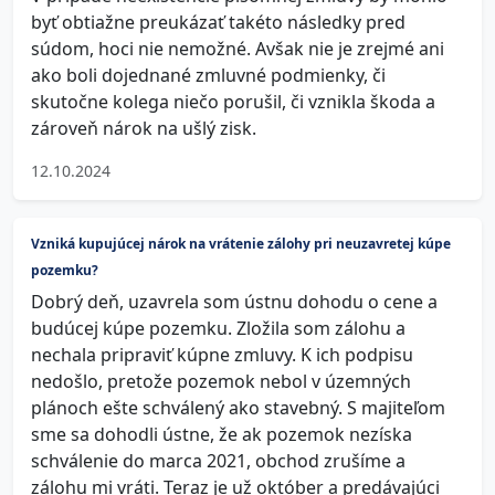
byť obtiažne preukázať takéto následky pred
súdom, hoci nie nemožné. Avšak nie je zrejmé ani
ako boli dojednané zmluvné podmienky, či
skutočne kolega niečo porušil, či vznikla škoda a
zároveň nárok na ušlý zisk.
12.10.2024
Vzniká kupujúcej nárok na vrátenie zálohy pri neuzavretej kúpe
pozemku?
Dobrý deň, uzavrela som ústnu dohodu o cene a
budúcej kúpe pozemku. Zložila som zálohu a
nechala pripraviť kúpne zmluvy. K ich podpisu
nedošlo, pretože pozemok nebol v územných
plánoch ešte schválený ako stavebný. S majiteľom
sme sa dohodli ústne, že ak pozemok nezíska
schválenie do marca 2021, obchod zrušíme a
zálohu mi vráti. Teraz je už október a predávajúci