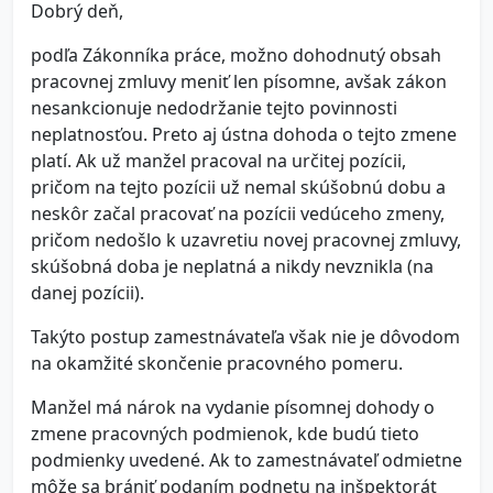
Dobrý deň,
podľa Zákonníka práce, možno dohodnutý obsah
pracovnej zmluvy meniť len písomne, avšak zákon
nesankcionuje nedodržanie tejto povinnosti
neplatnosťou. Preto aj ústna dohoda o tejto zmene
platí. Ak už manžel pracoval na určitej pozícii,
pričom na tejto pozícii už nemal skúšobnú dobu a
neskôr začal pracovať na pozícii vedúceho zmeny,
pričom nedošlo k uzavretiu novej pracovnej zmluvy,
skúšobná doba je neplatná a nikdy nevznikla (na
danej pozícii).
Takýto postup zamestnávateľa však nie je dôvodom
na okamžité skončenie pracovného pomeru.
Manžel má nárok na vydanie písomnej dohody o
zmene pracovných podmienok, kde budú tieto
podmienky uvedené. Ak to zamestnávateľ odmietne
môže sa brániť podaním podnetu na inšpektorát