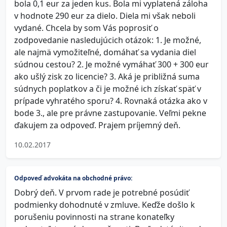
bola 0,1 eur za jeden kus. Bola mi vyplatená záloha
v hodnote 290 eur za dielo. Diela mi však neboli
vydané. Chcela by som Vás poprosiť o
zodpovedanie nasledujúcich otázok: 1. Je možné,
ale najmä vymožiteľné, domáhať sa vydania diel
súdnou cestou? 2. Je možné vymáhať 300 + 300 eur
ako ušlý zisk zo licencie? 3. Aká je približná suma
súdnych poplatkov a či je možné ich získať späť v
prípade vyhratého sporu? 4. Rovnaká otázka ako v
bode 3., ale pre právne zastupovanie. Veľmi pekne
ďakujem za odpoveď. Prajem príjemný deň.
10.02.2017
Odpoveď advokáta na obchodné právo:
Dobrý deň. V prvom rade je potrebné posúdiť
podmienky dohodnuté v zmluve. Keďže došlo k
porušeniu povinnosti na strane konateľky