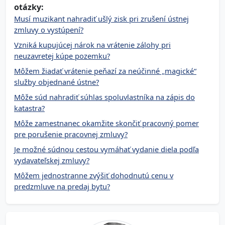
otázky:
Musí muzikant nahradiť ušlý zisk pri zrušení ústnej
zmluvy o vystúpení?
Vzniká kupujúcej nárok na vrátenie zálohy pri
neuzavretej kúpe pozemku?
Môžem žiadať vrátenie peňazí za neúčinné „magické“
služby objednané ústne?
Môže súd nahradiť súhlas spoluvlastníka na zápis do
katastra?
Môže zamestnanec okamžite skončiť pracovný pomer
pre porušenie pracovnej zmluvy?
Je možné súdnou cestou vymáhať vydanie diela podľa
vydavateľskej zmluvy?
Môžem jednostranne zvýšiť dohodnutú cenu v
predzmluve na predaj bytu?