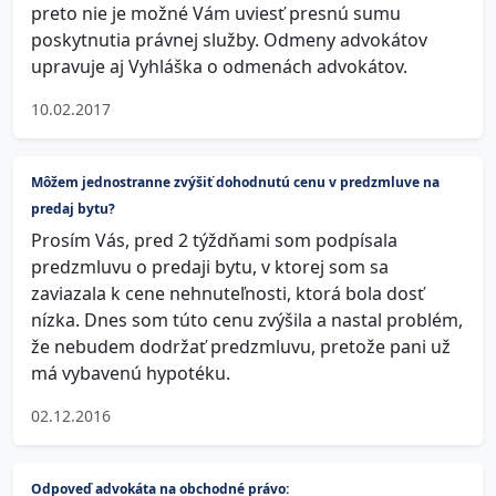
preto nie je možné Vám uviesť presnú sumu
poskytnutia právnej služby. Odmeny advokátov
upravuje aj Vyhláška o odmenách advokátov.
10.02.2017
Môžem jednostranne zvýšiť dohodnutú cenu v predzmluve na
predaj bytu?
Prosím Vás, pred 2 týždňami som podpísala
predzmluvu o predaji bytu, v ktorej som sa
zaviazala k cene nehnuteľnosti, ktorá bola dosť
nízka. Dnes som túto cenu zvýšila a nastal problém,
že nebudem dodržať predzmluvu, pretože pani už
má vybavenú hypotéku.
02.12.2016
Odpoveď advokáta na obchodné právo: