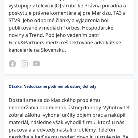
vystupuje v televízii JOJ v rubrike Právna poradňa a
poskytuje právne komentáre aj pre Markízu, TA3 a
STVR. Jeho odborné články a vyjadrenia boli
publikované v médiách Forbes, Hospodárske
noviny a Trend. Pod jeho vedením patrí
Ficek&Partners medzi rešpektované advokátske
kancelárie na Slovensku.
Otázka: Nedodržanie podmienok ústnej dohody
Dostali sme sa do klasického problému
nedodržania podmienok ústnej dohody. Výhotoviteľ
zobral zálohu, vykonal určitý objem prác a nakúpil
materiál, následne však vyhodil firmu, ktorá u nás
pracovala a odvtedy nastali problémy. Telefón
nezdvíha a keď sa mu podarí dovoliť, uisťuje nás, že