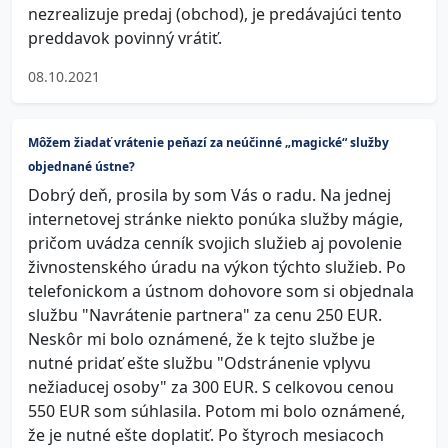
nezrealizuje predaj (obchod), je predávajúci tento
preddavok povinný vrátiť.
08.10.2021
Môžem žiadať vrátenie peňazí za neúčinné „magické“ služby
objednané ústne?
Dobrý deň, prosila by som Vás o radu. Na jednej
internetovej stránke niekto ponúka služby mágie,
pričom uvádza cenník svojich služieb aj povolenie
živnostenského úradu na výkon týchto služieb. Po
telefonickom a ústnom dohovore som si objednala
službu "Navrátenie partnera" za cenu 250 EUR.
Neskôr mi bolo oznámené, že k tejto službe je
nutné pridať ešte službu "Odstránenie vplyvu
nežiaducej osoby" za 300 EUR. S celkovou cenou
550 EUR som súhlasila. Potom mi bolo oznámené,
že je nutné ešte doplatiť. Po štyroch mesiacoch