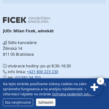
JUDr. Milan Ficek, advokát
Sídlo kancelárie
Žilinská 14
811 05 Bratislava
otváracie hodiny: po–pi 8:30–16:30
info linka:
+421 800 223 230
tel.:
02/381 04 750
email:
office@ficek.sk
Na tejto stránke používame súbory cookies na zabezpečenie jej
správneho fungovania a na analýzu návštevnosti. Viac
web:
Ficek.sk
informácií nájdete na stránke
Ochrana osobných údajov
.
NAŠE POSLANIE
Iba nevyhnutné
Súhlasím
Pri našej práci sa riadime zásadou, že neexistuje právny problém,