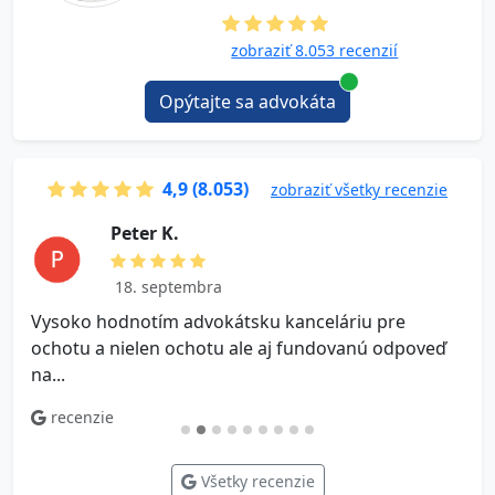
zobraziť 8.053 recenzií
Opýtajte sa advokáta
4,9 (8.053)
zobraziť všetky recenzie
B a r b o r a K .
28. septembra
Velmi ochotni advokati, mozem iba odporucat
ď
recenzie
Všetky recenzie