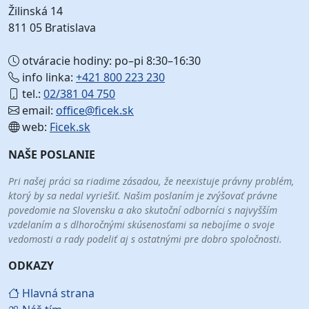
Žilinská 14
811 05 Bratislava
otváracie hodiny: po–pi 8:30–16:30
info linka:
+421 800 223 230
tel.:
02/381 04 750
email:
office@ficek.sk
web:
Ficek.sk
NAŠE POSLANIE
Pri našej práci sa riadime zásadou, že neexistuje právny problém,
ktorý by sa nedal vyriešiť. Našim poslaním je zvýšovať právne
povedomie na Slovensku a ako skutoční odborníci s najvyšším
vzdelaním a s dlhoročnými skúsenosťami sa nebojíme o svoje
vedomosti a rady podeliť aj s ostatnými pre dobro spoločnosti.
ODKAZY
Hlavná strana