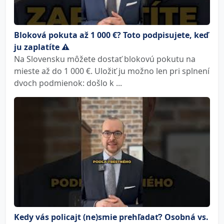
Bloková pokuta až 1 000 €? Toto podpisujete, keď
ju zaplatíte ⚠️
Na Slovensku môžete dostať blokovú pokutu na
mieste až do 1 000 €. Uložiť ju možno len pri splnení
dvoch podmienok: došlo k ...
Kedy vás policajt (ne)smie prehľadať? Osobná vs.